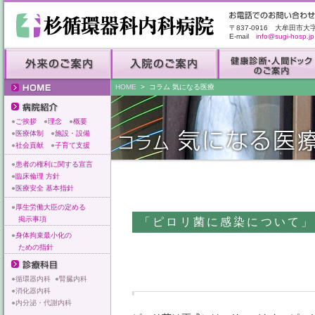
〒837-0916 大牟田市大
E-mail
info@sugi-hosp.jp
HOME
> コラム 気になる医療
●
ご挨拶
●
理念
●
概要
●
医療体制
●
施設・設備
●
社会貢献
●
子育て支援
●
患者の権利に関する宣言
●
臨床倫理 方針
●
医療安全 基本指針
●
厚生労働大臣の定める
掲示事項
「ピロリ菌に感染について」
●
身体拘束最小化の
ための指針
●
循環器内科
●
腎臓内科
●
消化器内科
●
内分泌・代謝内科