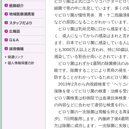
ピロリ菌は正式にはヘリコバクターピロ
細菌で胃の中に生息しています。多くの
りピロリ菌が慢性胃炎、胃・十二指腸潰
などの原因になることがわかっています
ピロリ菌は乳幼児期に口から感染する
く、成人になってからの感染はまれと言
ます。日本でピロリ菌に感染している人
とも3000万人以上と言われ、特に50歳
感染している割合が高いとされています
ピロリ菌はわずか1週間の除菌療法のみ
能です。除菌することにより胃癌の発生
防することがわかっているためピロリ菌
2013年2月から内視鏡検査で「ヘリコ
保険を使ってピロリ菌の検査・治療を受
ピロリ菌検査は杉病院では血液抗体検査
の内容などに合わせて適切な検査を行い
ピロリ菌の一次除菌は胃酸を抑える胃薬と
夕)、7日間服用します。内服終了後4週間
方は除菌に成功します。一次除菌に失敗